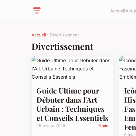
Accueil
Actu
Accueil
› Divertissement
Divertissement
Guide Ultime pour
Icô
Débuter dans l'Art
His
Urbain : Techniques
Fas
et Conseils Essentiels
Emb
Fe
26 février 2025
6 min
6 mar