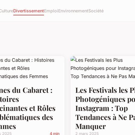
Culture
Divertissement
Emploi
Environnement
Société
nes du Cabaret :
Les Festivals les P
toires
Photogéniques p
cinantes et Rôles
Instagram : Top
lématiques des
Tendances à Ne P
mmes
Manquer
s 2025
4 min
2 mars 2025