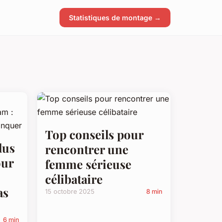
Statistiques de montage →
Top conseils pour
lus
rencontrer une
our
femme sérieuse
célibataire
as
15 octobre 2025
8 min
6 min